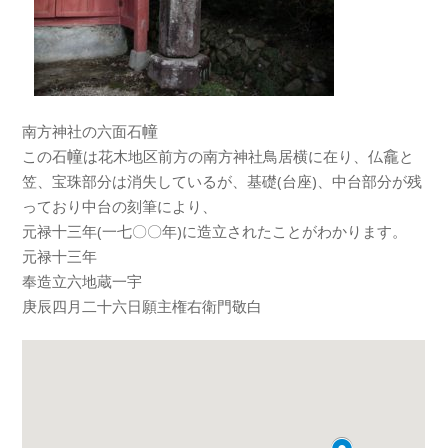
幢
南方神社の六面石
幢
龕
この石
は花木地区前方の南方神社鳥居横に在り、仏
と
笠、宝珠部分は消失しているが、基礎(台座)、中台部分が残
っており中台の刻筆により、
元禄十三年(一七〇〇年)に造立されたことがわかります。
元禄十三年
奉造立六地蔵一宇
庚辰四月二十六日願主権右衛門敬白