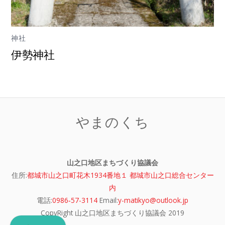
神社
伊勢神社
やまのくち
山之口地区まちづくり協議会
住所:
都城市山之口町花木1934番地１ 都城市山之口総合センター
内
電話:
0986‐57-3114
Email:
y-matikyo@outlook.jp
CopyRight 山之口地区まちづくり協議会 2019