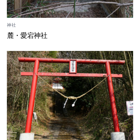
神社
麓・愛宕神社