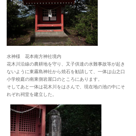
水神様 花本南方神社境内
花木川沿線の農耕地を守り、又子供達の水難事故等が起き
ないように東霧島神社から焼石を勧請して、一体は山之口
小学校庭の南東側岩屋口のところにあります。
そしてあと一体は花木川をはさんで、現在地の池の中にそ
れぞれ祠堂を建立した。