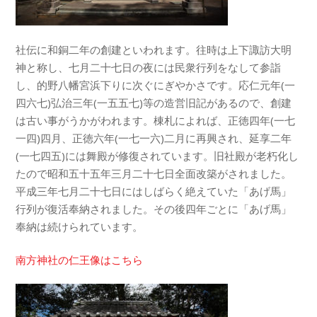
社伝に和銅二年の創建といわれます。往時は上下諏訪大明
神と称し、七月二十七日の夜には民衆行列をなして参詣
し、的野八幡宮浜下りに次ぐにぎやかさです。応仁元年(一
四六七)弘治三年(一五五七)等の造営旧記があるので、創建
は古い事がうかがわれます。棟札によれば、正徳四年(一七
一四)四月、正徳六年(一七一六)二月に再興され、延享二年
(一七四五)には舞殿が修復されています。旧社殿が老朽化し
たので昭和五十五年三月二十七日全面改築がされました。
平成三年七月二十七日にはしばらく絶えていた「あげ馬」
行列が復活奉納されました。その後四年ごとに「あげ馬」
奉納は続けられています。
南方神社の仁王像はこちら