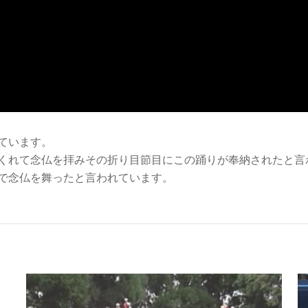
ています。
くれて念仏を拝みその折り目節目にこの踊りが奉納されたと言
で念仏を舞ったと言われています。