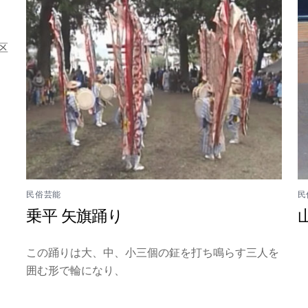
区
民俗芸能
民
乗平 矢旗踊り
この踊りは大、中、小三個の鉦を打ち鳴らす三人を
囲む形で輪になり、