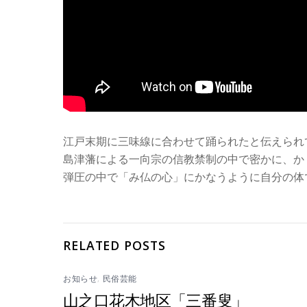
江戸末期に三味線に合わせて踊られたと伝えられ
島津藩による一向宗の信教禁制の中で密かに、か
弾圧の中で「み仏の心」にかなうように自分の体
RELATED POSTS
お知らせ
,
民俗芸能
山之口花木地区「三番叟」