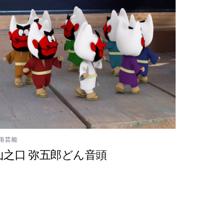
俗芸能
山之口 弥五郎どん音頭