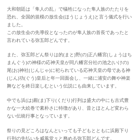
大和朝廷は「隼人の乱」で犠牲になった隼人族のたたりを
恐れ、全国的規模の放生会(ほうじょうえ)と言う儀式を行い
ました。
この放生会の先導役となったのが隼人族の首長であったと
言われている弥五郎どんです。
また、弥五郎どん祭りは的(まと)野(の)正八幡宮(しょうはち
まんぐう)の神様の応神天皇が同八幡宮分社の池之(いけの)
尾(お)神社(じんじゃ)に祀られている応神天皇の母である神
(じん)功(ぐう)皇后と年一回面会し、一緒に浦安の舞や神楽
舞などを終日楽しむという伝説にも由来しています。
中でも浜(は)殿(ま)下り(くだり)行列は盛大の中にも古式豊
かな一大絵巻で素朴さに特徴があり、昔とほとんど変わら
ない伝統行事となっています。
祭りの見どころはなんといっても子どもとともに浜殿下り
行列の先払いを威風堂々と務める弥五郎どんです。