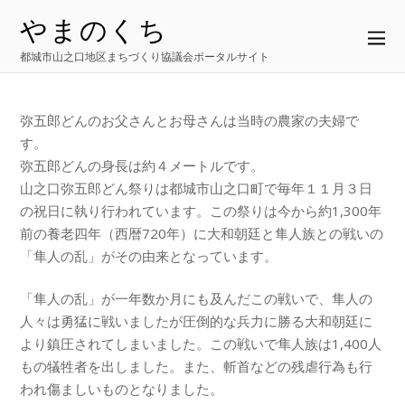
やまのくち
都城市山之口地区まちづくり協議会ポータルサイト
弥五郎どんのお父さんとお母さんは当時の農家の夫婦で
す。
弥五郎どんの身長は約４メートルです。
山之口弥五郎どん祭りは都城市山之口町で毎年１１月３日
の祝日に執り行われています。この祭りは今から約1,300年
前の養老四年（西暦720年）に大和朝廷と隼人族との戦いの
「隼人の乱」がその由来となっています。
「隼人の乱」が一年数か月にも及んだこの戦いで、隼人の
人々は勇猛に戦いましたが圧倒的な兵力に勝る大和朝廷に
より鎮圧されてしまいました。この戦いで隼人族は1,400人
もの犠牲者を出しました。また、斬首などの残虐行為も行
われ傷ましいものとなりました。