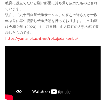
教育に役立てたいと願い郷里に持ち帰り広めたものとされ
ています。
現在、「六十田剣舞伝承サークル」の有志の皆さんが十数
年ぶりに再生復活し伝承活動を行っております。この動画
は令和２年（2020）１１月８日に山之口町の人形の館で収
録したものです。
https://yamanokuchi.net/rokujuda-kenbu/