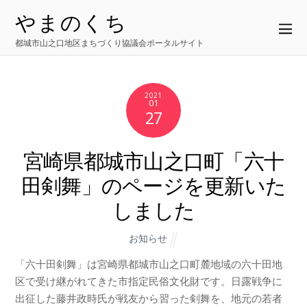
やまのくち
都城市山之口地区まちづくり協議会ポータルサイト
2021
01
27
宮崎県都城市山之口町「六十
田剣舞」のページを更新いた
しました
お知らせ
「六十田剣舞」は宮崎県都城市山之口町麓地域の六十田地
区で受け継がれてきた市指定民俗文化財です。
日露戦争に
出征した藤井政時氏が戦友から習った剣舞を、地元の若者