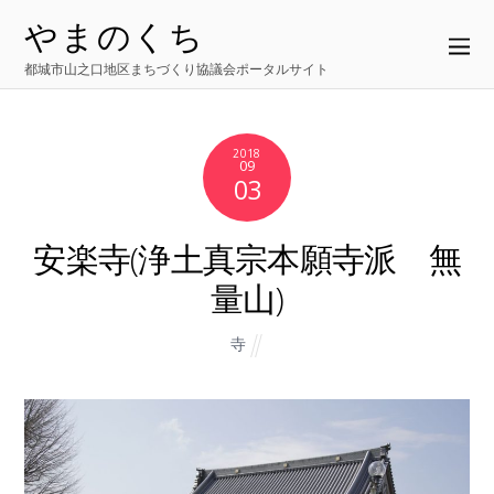
やまのくち
都城市山之口地区まちづくり協議会ポータルサイト
2018
09
03
安楽寺(浄土真宗本願寺派 無
量山)
寺