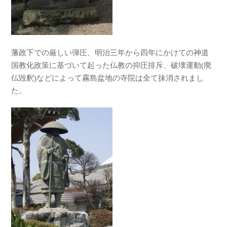
藩政下での厳しい弾圧、明治三年から四年にかけての神道
国教化政策に基づいて起った仏教の抑圧排斥、破壊運動(廃
仏毀釈)などによって霧島盆地の寺院は全て抹消されまし
た。