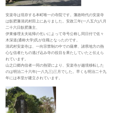
安楽寺は現存する本町唯一の寺院です。藩政時代の安楽寺
は飫肥藩清武村田上にありました。安政三年(一八五六)八月
二十六日飫肥藩主、
伊東修理太夫祐帰の乞いによって寺号公称し同日付で佐々
木深道(通称大学)氏が住職となったのです。
清武村安楽寺は、一向宗禁制の中での薩摩、諸県地方の熱
心な信者たちの逃げ込み寺の役目を果たしていたと伝えら
れています。
山之口郷内信者一同の熱望により、安楽寺が越境移転した
のは明治二十六年(一八九三)三月でした。早くも明治二十九
年には本堂が建立されています。